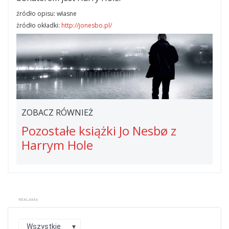
źródło opisu: własne
źródło okładki:
http://jonesbo.pl/
ZOBACZ RÓWNIEŻ
Pozostałe książki Jo Nesbø z
Harrym Hole
Trzeci klucz –
Trzeci klucz –
Streszczenie
Zakończenie
REKLAMA
Podczas napadu na bank w Oslo, porywacz
Kto napada na banki w Oslo?
– za pierwszym
Wszystkie