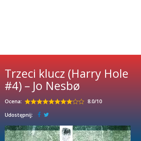
Trzeci klucz (Harry Hole
#4) – Jo Nesbø
Ocena:
8.0/10
Udostępnij: